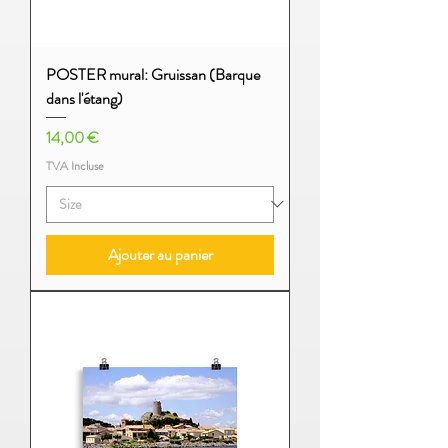
POSTER mural: Gruissan (Barque
dans l'étang)
Prix
14,00 €
TVA Incluse
Ajouter au panier