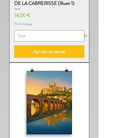
DE LA CABRERISSE (Illustr 1)
Prix
14,00 €
TVA Incluse
Ajouter au panier