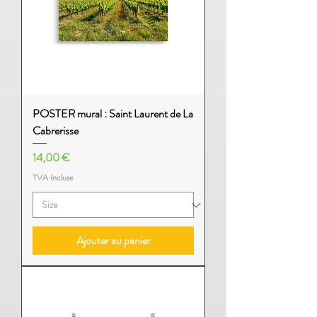
POSTER mural : Saint Laurent de La
Cabrerisse
Prix
14,00 €
TVA Incluse
Ajouter au panier