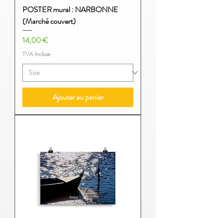
POSTER mural : NARBONNE
(Marché couvert)
Prix
14,00 €
TVA Incluse
Ajouter au panier