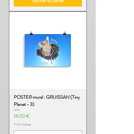
Ajouter au panier
POSTER mural : GRUISSAN (Tiny
Planet - 3)
Prix
14,00 €
TVA Incluse