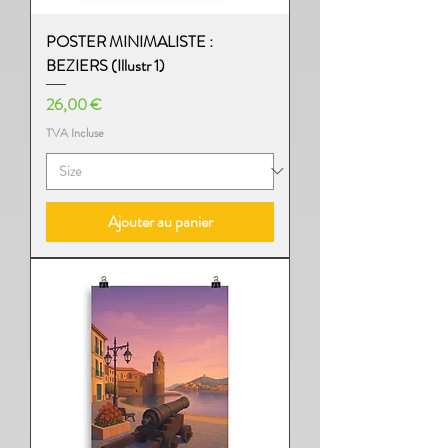
POSTER MINIMALISTE :
BEZIERS (Illustr 1)
Prix
26,00 €
TVA Incluse
Ajouter au panier