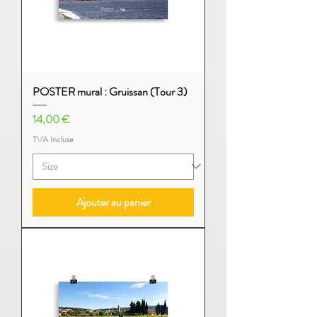
POSTER mural : Gruissan (Tour 3)
Prix
14,00 €
TVA Incluse
Ajouter au panier