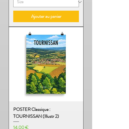
Ajouter au panier
POSTER Classique :
TOURNISSAN (Illustr 2)
Prix
14,00 €