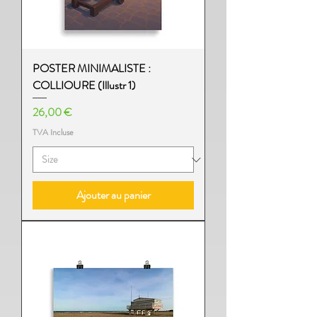
POSTER MINIMALISTE :
COLLIOURE (Illustr 1)
Prix
26,00 €
TVA Incluse
Ajouter au panier