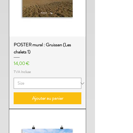
POSTER mural : Gruissan (Les
chalets 1)
Prix
14,00 €
TVA Incluse
Ajouter au panier