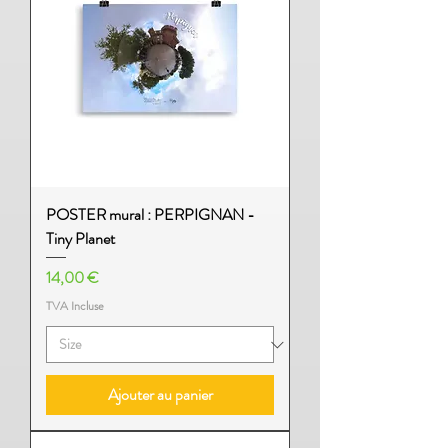
POSTER mural : PERPIGNAN -
Tiny Planet
Prix
14,00 €
TVA Incluse
Ajouter au panier