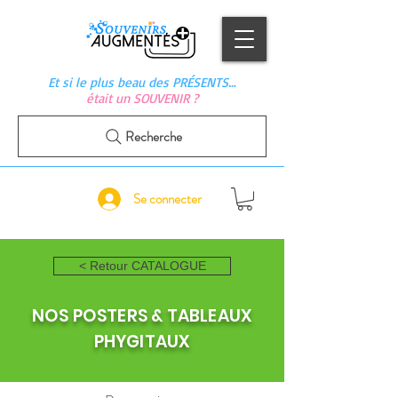
Et si le plus beau des PRÉSENTS…
était un SOUVENIR ?
Recherche
Se connecter
< Retour CATALOGUE
NOS POSTERS & TABLEAUX
PHYGITAUX