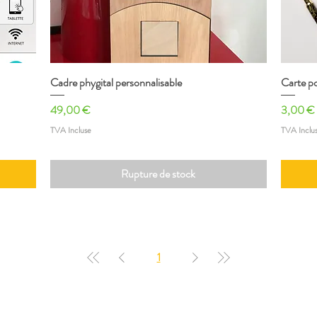
Cadre phygital personnalisable
Aperçu rapide
Carte po
Prix
Prix
49,00 €
3,00 €
TVA Incluse
TVA Inclu
Rupture de stock
1