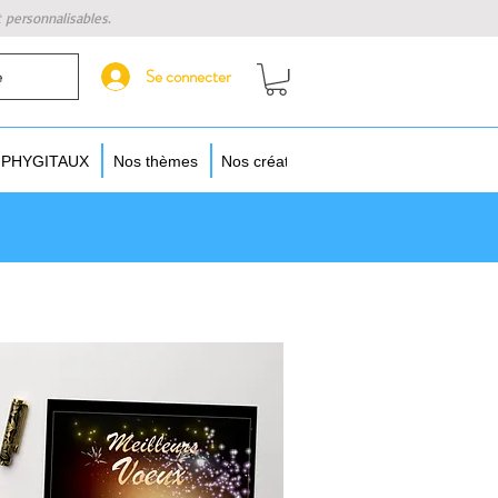
t personnalisables.
Se connecter
e
s PHYGITAUX
Nos thèmes
Nos créateurs
Augmentez vos objet