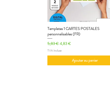
Templates 1 CARTES POSTALES
Aperçu rapide
personnalisables (FR)
Prix original
Prix promotionnel
5,83 €
4,83 €
TVA Incluse
Ajouter au panier