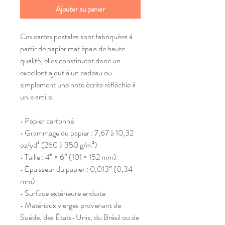
Ajouter au panier
Ces cartes postales sont fabriquées à
partir de papier mat épais de haute
qualité, elles constituent donc un
excellent ajout à un cadeau ou
simplement une note écrite réfléchie à
un.e ami.e.
• Papier cartonné
• Grammage du papier : 7,67 à 10,32
oz/yd² (260 à 350 g/m²)
• Taille : 4″ × 6″ (101 × 152 mm)
• Épaisseur du papier : 0,013″ (0,34
mm)
• Surface extérieure enduite
• Matériaux vierges provenant de
Suède, des États-Unis, du Brésil ou de