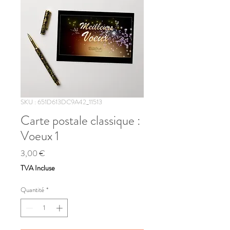
SKU : 651D613DC9A42_11513
Carte postale classique :
Voeux 1
Prix
3,00 €
TVA Incluse
Quantité
*