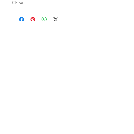
Chine.
Atelier situé dans un village,
entre Narbonne et Carcassonne,
dans l'Aude (11), Occitanie,
FRANCE