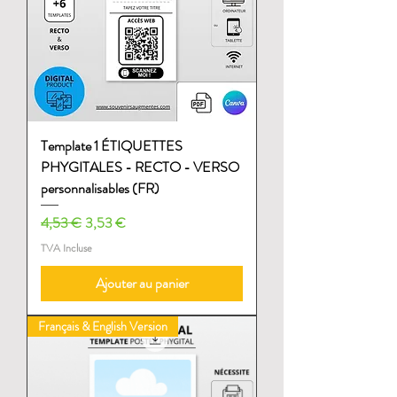
Template 1 ÉTIQUETTES
PHYGITALES - RECTO - VERSO
personnalisables (FR)
Prix original
Prix promotionnel
4,53 €
3,53 €
TVA Incluse
Ajouter au panier
Français & English Version