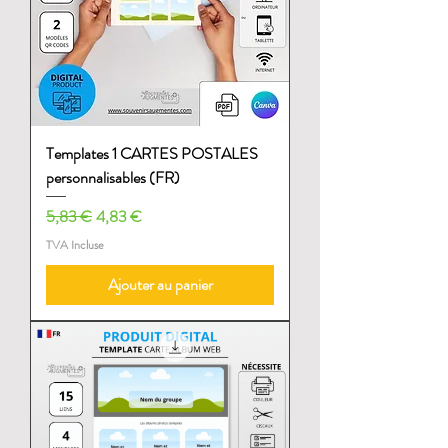
Templates 1 CARTES POSTALES
personnalisables (FR)
Prix original
Prix promotionnel
5,83 €
4,83 €
TVA Incluse
Ajouter au panier