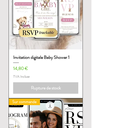
Invitation digitale Baby Shower 1
Prix
14,80 €
TVA Incluse
Rupture de stock
Sur commande