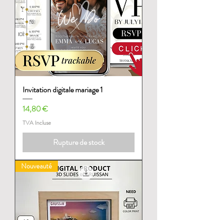
Invitation digitale mariage 1
Prix
14,80 €
TVA Incluse
Rupture de stock
Nouveauté