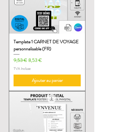
Template 1 CARNET DE VOYAGE
personnalisable (FR)
Prix original
Prix promotionnel
9,53 €
8,53 €
TVA Incluse
Ajouter au panier