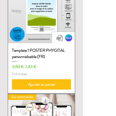
Template 1 POSTER PHYGITAL
personnalisable (FR)
Prix original
Prix promotionnel
3,83 €
2,83 €
TVA Incluse
Ajouter au panier
Sur commande