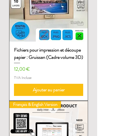
Fichiers pour impression et découpe
papier : Gruissan (Cadre volume 3D)
Prix
12,00 €
TVA Incluse
Ajouter au panier
Français & English Version