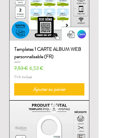
Templates 1 CARTE ALBUM WEB
personnalisable (FR)
Prix original
Prix promotionnel
7,53 €
6,53 €
TVA Incluse
Ajouter au panier