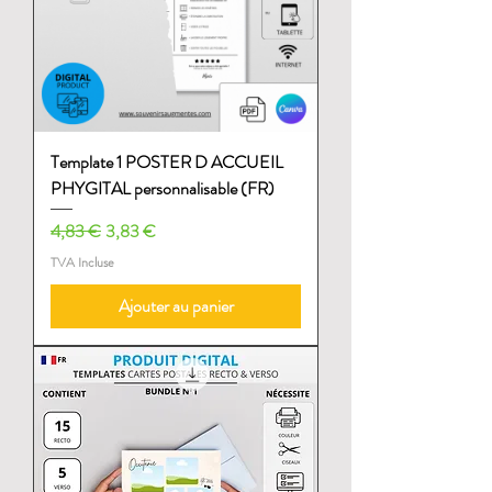
Template 1 POSTER D ACCUEIL
PHYGITAL personnalisable (FR)
Prix original
Prix promotionnel
4,83 €
3,83 €
TVA Incluse
Ajouter au panier