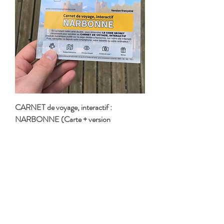
CARNET de voyage, interactif :
NARBONNE (Carte + version
numérique) + envoi
Prix
7,00 €
TVA Incluse