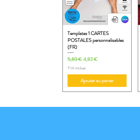
Templates 1 CARTES
Aperçu rapide
POSTALES personnalisables
(FR)
Prix original
Prix promotionnel
5,83 €
4,83 €
TVA Incluse
Ajouter au panier