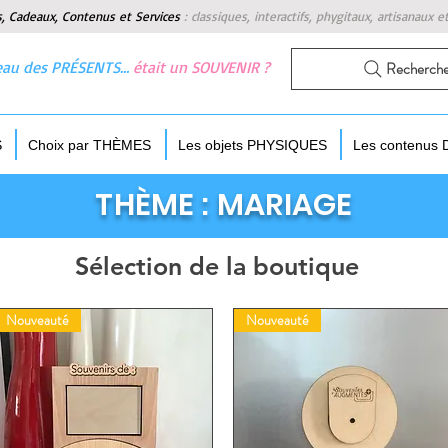
s, Cadeaux, Contenus et Services
:
classiques, interactifs, phygitaux, artisanaux e
 beau des PRÉSENTS…
était un SOUVENIR ?
Recherch
S
Choix par THÈMES
Les objets PHYSIQUES
Les contenus
THÈME : MARIAGE
Sélection de la boutique
Nouveauté
Nouveauté