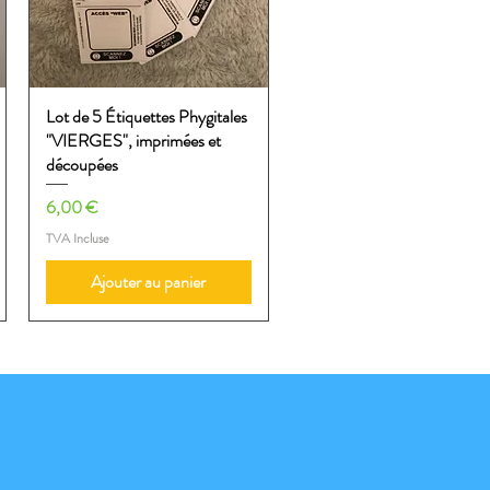
Lot de 5 Étiquettes Phygitales
Aperçu rapide
"VIERGES", imprimées et
découpées
Prix
6,00 €
TVA Incluse
Ajouter au panier