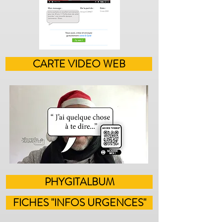
CARTE VIDEO WEB
PHYGITALBUM
FICHES "INFOS URGENCES"