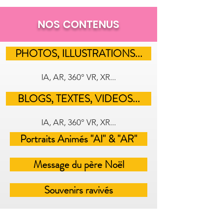
NOS CONTENUS
PHOTOS, ILLUSTRATIONS...
IA, AR, 360° VR, XR...
BLOGS, TEXTES, VIDEOS...
IA, AR, 360° VR, XR...
Portraits Animés "AI" & "AR"
Message du père Noël
Souvenirs ravivés
Défunts, famille, amis, animaux...