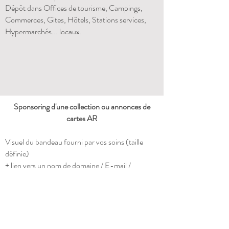
Dépôt dans Offices de tourisme, Campings,
Commerces, Gites, Hôtels, Stations services,
Hypermarchés... locaux.
Sponsoring d'une collection ou annonces de
cartes AR
Visuel du bandeau fourni par vos soins (taille
définie)
+ lien vers un nom de domaine / E-mail /
Téléphone / votre Instagram ou votre page
Facebook (au choix)
Promo actuelle :
150€ TTC / 50 exemplaires