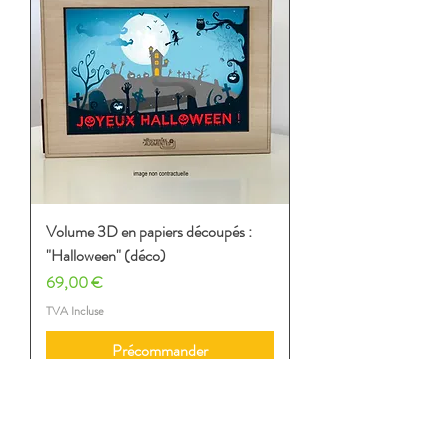
Volume 3D en papiers découpés :
"Halloween" (déco)
Prix
69,00 €
TVA Incluse
Précommander
Voir plus