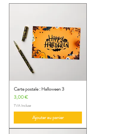
Carte postale : Halloween 3
Prix
3,00 €
TVA Incluse
Ajouter au panier