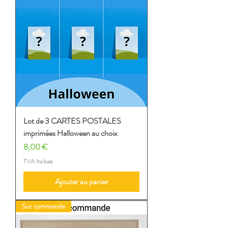
Lot de 3 CARTES POSTALES
imprimées Halloween au choix
Prix
8,00 €
TVA Incluse
Ajouter au panier
Sur commande