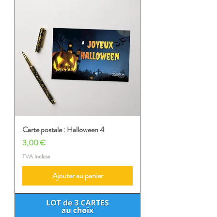
Carte postale : Halloween 4
Prix
3,00 €
TVA Incluse
Ajouter au panier