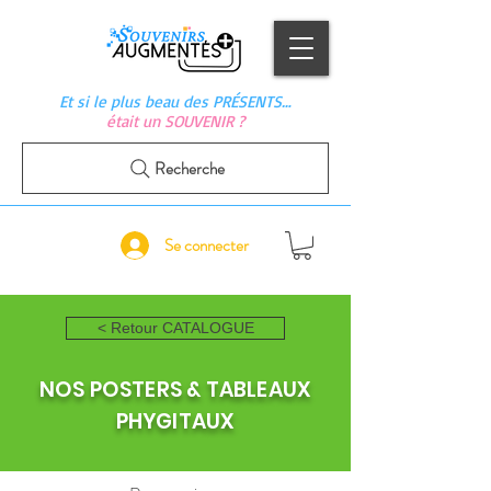
Et si le plus beau des PRÉSENTS…
était un SOUVENIR ?
Recherche
Se connecter
< Retour CATALOGUE
NOS POSTERS & TABLEAUX
PHYGITAUX