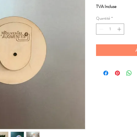
TVA Incluse
Quantité
*