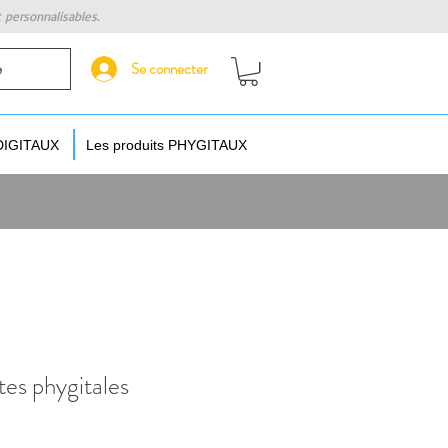
t personnalisables.
Se connecter
e
 DIGITAUX
Les produits PHYGITAUX
tes phygitales