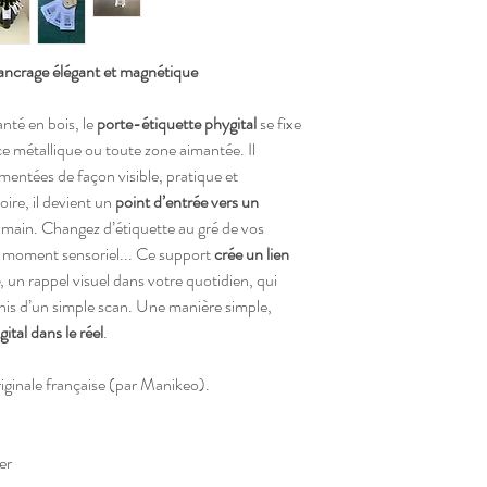
ancrage élégant et magnétique
té en bois, le
porte-étiquette phygital
se fixe
ce métallique ou toute zone aimantée. Il
entées de façon visible, pratique et
ire, il devient un
point d’entrée vers un
e main. Changez d’étiquette au gré de vos
in, moment sensoriel... Ce support
crée un lien
, un rappel visuel dans votre quotidien, qui
chis d’un simple scan. Une manière simple,
igital dans le réel
.
riginale française (par Manikeo).
er