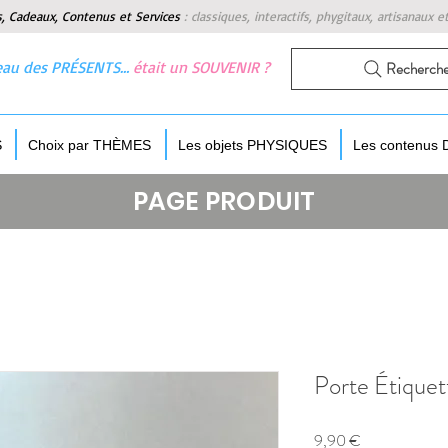
s, Cadeaux, Contenus et Services
:
classiques, interactifs, phygitaux, artisanaux e
 beau des PRÉSENTS…
était un SOUVENIR ?
Recherch
S
Choix par THÈMES
Les objets PHYSIQUES
Les contenus
PAGE PRODUIT
Porte Étiquet
Prix
9,90 €