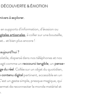
– DÉCOUVERTE & ÉMOTION
ivers à explorer.
 en supports d’information, d’évasion ou
gitales artisanales
, à coller sur une bouteille,
net… et bien plus encore !
 aujourd’hui ?
volatile, dispersé dans nos téléphones et nos
le agit comme un
raccourci tangible
, un
pense-
e du réel
. Collée sur un objet du quotidien,
 contenu digital
pertinent, accessible en un
 C’est un geste simple, presque magique, qui
permet de reconnecter le monde matériel et
e.