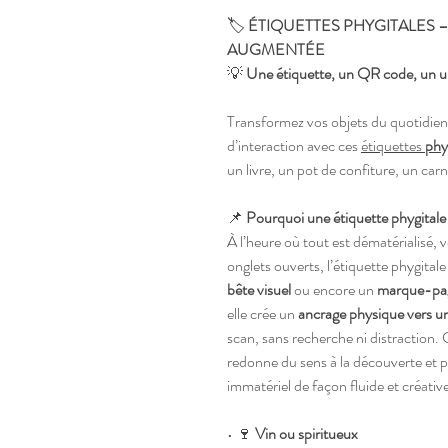
🏷️
ÉTIQUETTES PHYGITALES 
AUGMENTÉE
💡
Une étiquette, un QR code, un un
Transformez vos objets du quotidien
d’interaction avec ces
étiquettes
phy
un livre, un pot de confiture, un car
📌
Pourquoi une étiquette phygitale
À l’heure où tout est dématérialisé, 
onglets ouverts, l’étiquette phygita
bête visuel
ou encore un
marque-pag
elle crée un
ancrage physique vers un
scan, sans recherche ni distraction.
redonne du sens à la découverte et 
immatériel de façon fluide et créativ
• 🍷
Vin ou spiritueux