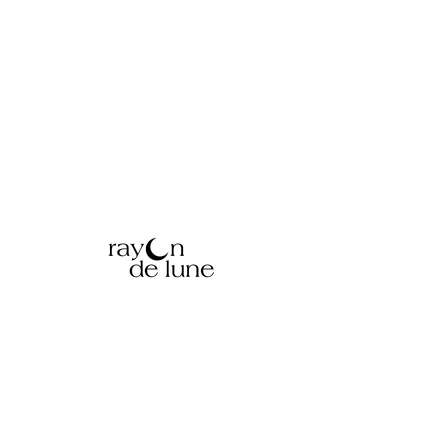
Atelier situé dans un village,
entre Narbonne et Carcassonne,
dans l'Aude (11), Occitanie,
FRANCE