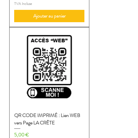
TVA Incluse
Ajouter au panier
QR CODE IMPRIMÉ : Lien WEB
vers Page LA CRÊTE
Prix
5,00 €