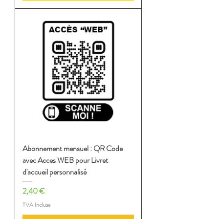
Abonnement mensuel : QR Code
avec Acces WEB pour Livret
d'accueil personnalisé
Prix
2,40 €
TVA Incluse