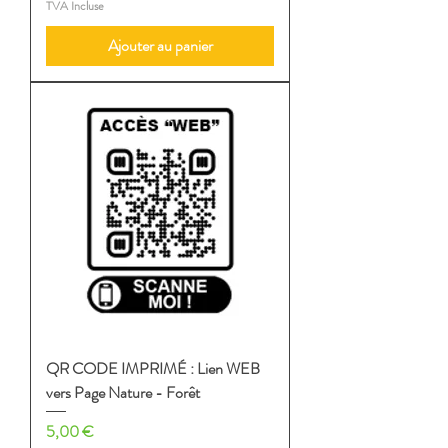
TVA Incluse
Ajouter au panier
QR CODE IMPRIMÉ : Lien WEB
vers Page Nature - Forêt
Prix
5,00 €