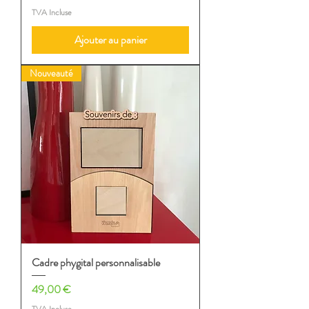
TVA Incluse
Ajouter au panier
Nouveauté
Cadre phygital personnalisable
Prix
49,00 €