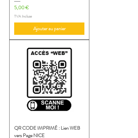
Prix
5,00 €
TVA Incluse
Ajouter au panier
QR CODE IMPRIMÉ : Lien WEB
vers Page NICE