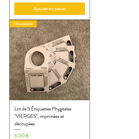
Ajouter au panier
Nouveauté
Lot de 5 Étiquettes Phygitales
"VIERGES", imprimées et
découpées
Prix
6,00 €