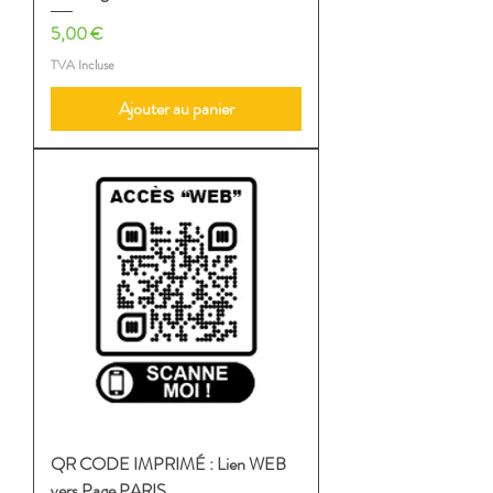
Prix
5,00 €
TVA Incluse
Ajouter au panier
QR CODE IMPRIMÉ : Lien WEB
vers Page PARIS