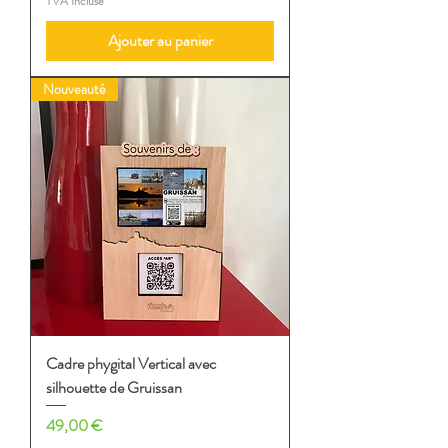
TVA Incluse
Ajouter au panier
Nouveauté
Cadre phygital Vertical avec
silhouette de Gruissan
Prix
49,00 €