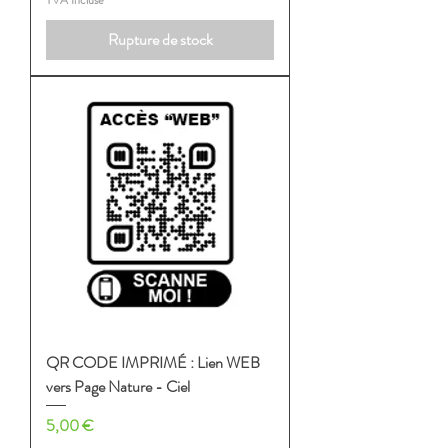
TVA Incluse
Rupture de stock
QR CODE IMPRIMÉ : Lien WEB
vers Page Nature - Ciel
Prix
5,00 €