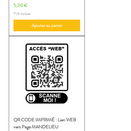
Prix
5,00 €
TVA Incluse
Ajouter au panier
QR CODE IMPRIMÉ : Lien WEB
vers Page MANDELIEU