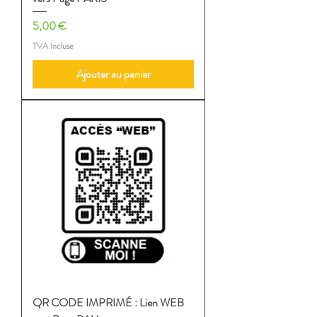
Prix
5,00 €
TVA Incluse
Ajouter au panier
QR CODE IMPRIMÉ : Lien WEB