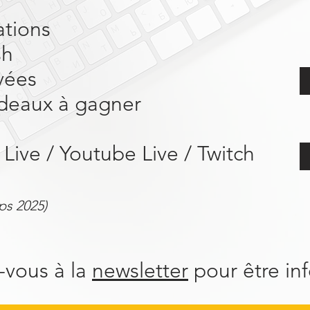
tions
sh
vées
deaux à gagner
Live / Youtube Live / Twitch
ps 2025)
z-vous à la
newsletter
pour être in