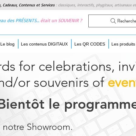
s, Cadeaux, Contenus et Services
:
classiques, interactifs, phygitaux, artisanaux e
 beau des PRÉSENTS…
était un SOUVENIR ?
Recherch
Le blog
Les contenus DIGITAUX
Les QR CODES
Les produit
ds for celebrations, inv
nd/or souvenirs of
even
Bientôt le programm
e
notre
Showroom.