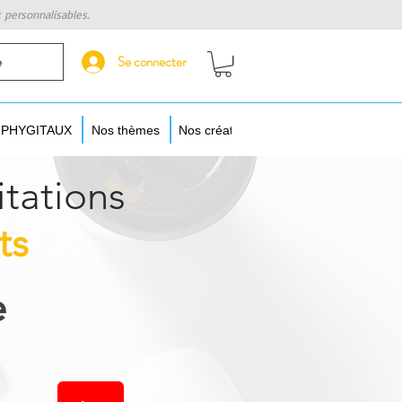
t personnalisables.
Se connecter
e
s PHYGITAUX
Nos thèmes
Nos créateurs
Augmentez vos objet
itations
ts
e