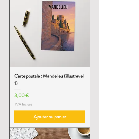
Carte postale : Mandelieu (illustravel
1)
Prix
3,00 €
TVA Incluse
Ajouter au panier