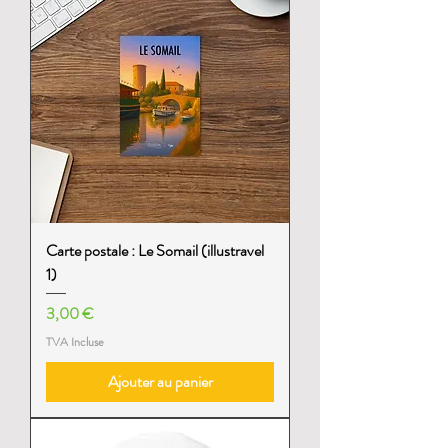
Carte postale : Le Somail (illustravel
1)
Prix
3,00 €
TVA Incluse
Ajouter au panier