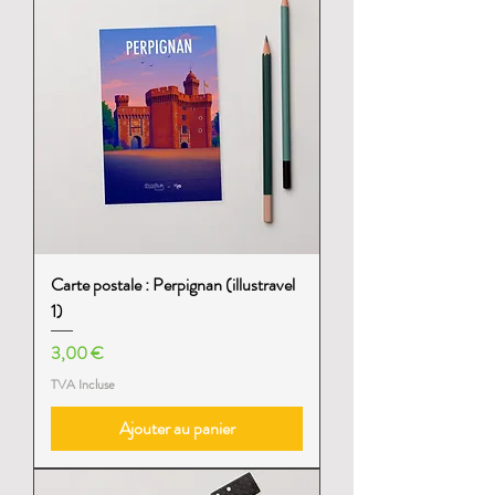
Carte postale : Perpignan (illustravel
1)
Prix
3,00 €
TVA Incluse
Ajouter au panier