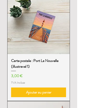
Carte postale : Port La Nouvelle
(illustravel 1)
Prix
3,00 €
TVA Incluse
Ajouter au panier