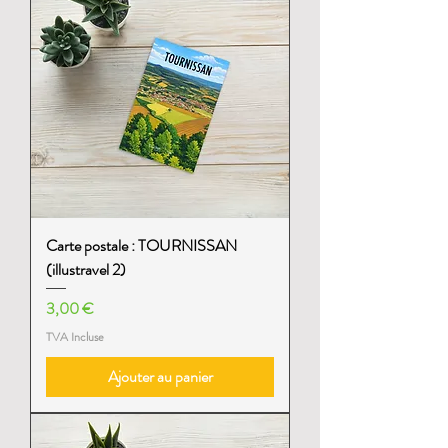
Carte postale : TOURNISSAN
(illustravel 2)
Prix
3,00 €
TVA Incluse
Ajouter au panier