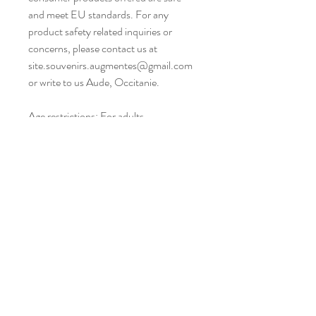
and meet EU standards. For any 
product safety related inquiries or 
concerns, please contact us at 
site.souvenirs.augmentes@gmail.com 
or write to us Aude, Occitanie.
Age restrictions: For adults
EU Warranty: 2 years
Other compliance information: Meets 
the small parts and magnetic flux index 
level requirements.
In compliance with the General 
Product Safety Regulation (GPSR), 
Rayon de lune
 ensures that all 
consumer products offered are safe 
and meet EU standards. For any 
product safety related inquiries or 