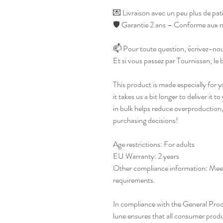
💌 Livraison avec un peu plus de pa
🛡️ Garantie 2 ans – Conforme aux 
📫 Pour toute question, écrivez-n
Et si vous passez par Tournissan, le 
This product is made especially for y
it takes us a bit longer to deliver it
in bulk helps reduce overproduction,
purchasing decisions!
Age restrictions: For adults
EU Warranty: 2 years
Other compliance information: Meets 
requirements.
In compliance with the General Pro
lune
 ensures that all consumer prod