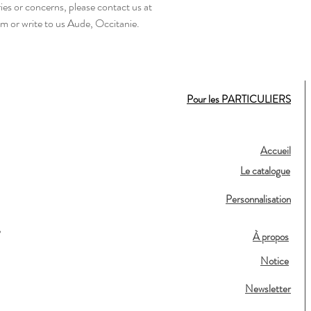
For any product safety related inquiries or concerns, please contact us at 
om
 or write to us 
Aude, Occitanie.
Pour les PARTICULIERS
Accueil
Le catalogue
Personnalisation
,
À propos
Notice
Newsletter