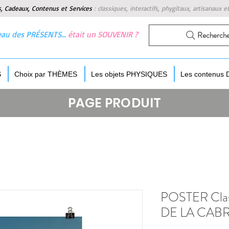
s, Cadeaux, Contenus et Services
:
classiques, interactifs, phygitaux, artisanaux e
 beau des PRÉSENTS…
était un SOUVENIR ?
Recherch
S
Choix par THÈMES
Les objets PHYSIQUES
Les contenus
PAGE PRODUIT
POSTER Clas
DE LA CABRER