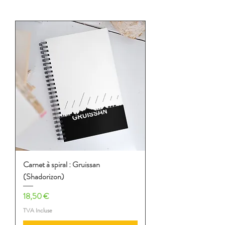
Carnet à spiral : Gruissan
(Shadorizon)
Prix
18,50 €
TVA Incluse