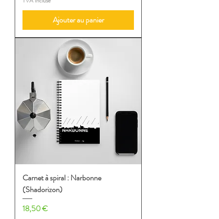
TVA Incluse
Ajouter au panier
Carnet à spiral : Narbonne
(Shadorizon)
Prix
18,50 €