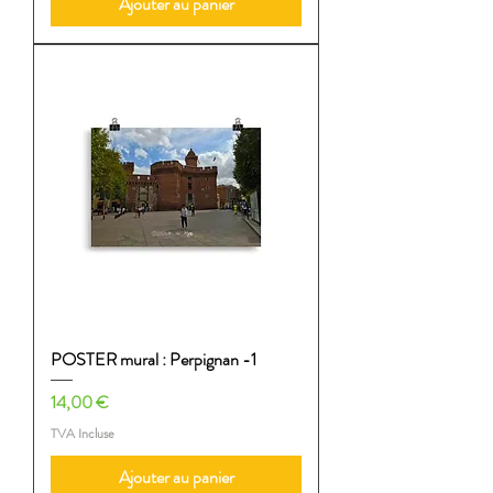
Ajouter au panier
POSTER mural : Perpignan -1
Prix
14,00 €
TVA Incluse
Ajouter au panier