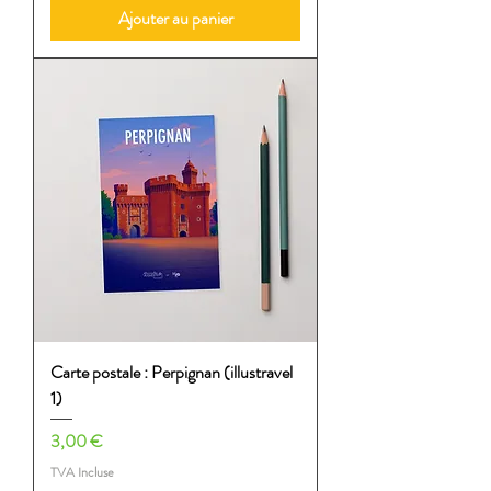
Ajouter au panier
Carte postale : Perpignan (illustravel
1)
Prix
3,00 €
TVA Incluse