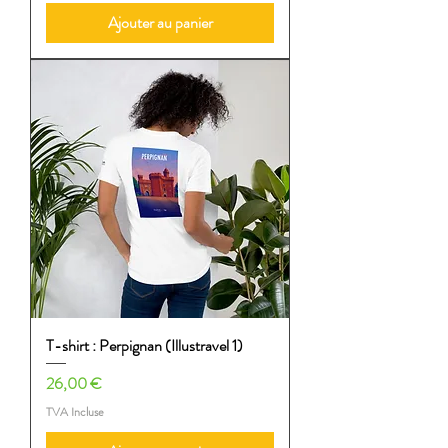
Ajouter au panier
T-shirt : Perpignan (Illustravel 1)
Prix
26,00 €
TVA Incluse