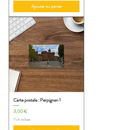
Ajouter au panier
Carte postale : Perpignan 1
Prix
3,00 €
TVA Incluse