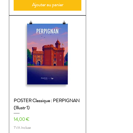
Ajouter au panier
POSTER Classique : PERPIGNAN
(Illustr 1)
Prix
14,00 €
TVA Incluse