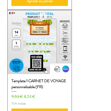
Ajouter au panier
Template 1 CARNET DE VOYAGE
personnalisable (FR)
Prix original
Prix promotionnel
9,53 €
8,53 €
TVA Incluse