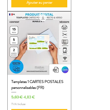
Ajouter au panier
Templates 1 CARTES POSTALES
personnalisables (FR)
Prix original
Prix promotionnel
5,83 €
4,83 €
TVA Incluse