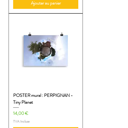
Ajouter au panier
POSTER mural : PERPIGNAN -
Tiny Planet
Prix
14,00 €
TVA Incluse