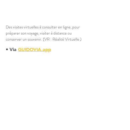
Des visites virtuelles à consulter en ligne, pour 
préparer son voyage, visiter à distance ou 
conserver un souvenir. (VR : Réalité Virtuelle )
• Via 
GUIDOVIA.app
Un guide touristique IA, pour préparer son 
voyage, visiter à distance ou conserver un 
souvenir.