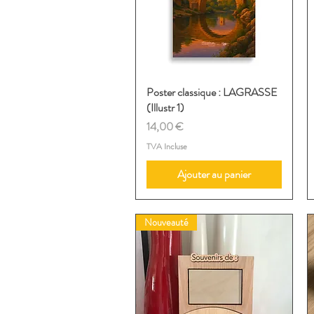
Poster classique : LAGRASSE
Aperçu rapide
(Illustr 1)
Prix
14,00 €
TVA Incluse
Ajouter au panier
Nouveauté