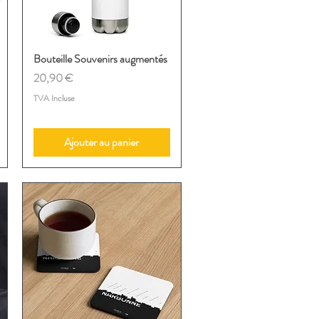
Bouteille Souvenirs augmentés
Aperçu rapide
Prix
20,90 €
TVA Incluse
Ajouter au panier