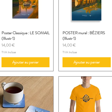
Poster Classique : LE SOMAIL
Aperçu rapide
POSTER mural : BÉZIERS
Aperçu rapide
(Illustr 1)
(Illustr 1)
Prix
Prix
14,00 €
14,00 €
TVA Incluse
TVA Incluse
Ajouter au panier
Ajouter au panier