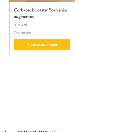
Cork-back coaster Souvenirs
Aperçu rapide
augmentés
Prix
9,90 €
TVA Incluse
Ajouter au panier