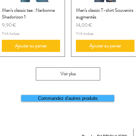
Men's classic tee : Narbonne
Aperçu rapide
Men's classic T-shirt Souvenirs
Aperçu rapide
Shadorizon 1
augmentés
Prix
Prix
9,90 €
14,00 €
TVA Incluse
TVA Incluse
Ajouter au panier
Ajouter au panier
Voir plus
Commandez d'autres produits