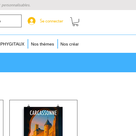
t personnalisables.
Se connecter
e
s PHYGITAUX
Nos thèmes
Nos créateurs
Augmentez vos objet