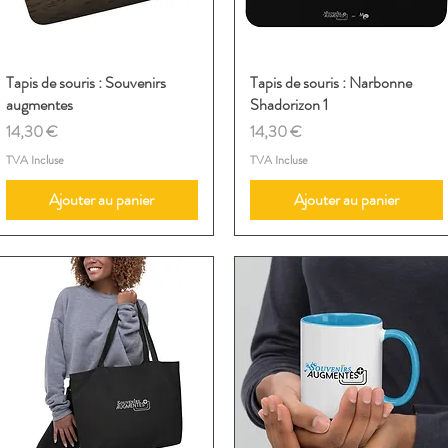
Tapis de souris : Souvenirs
Aperçu rapide
Tapis de souris : Narbonne
Aperçu rapide
augmentes
Shadorizon 1
Prix
Prix
14,30 €
14,30 €
TVA Incluse
TVA Incluse
Ajouter au panier
Ajouter au panier