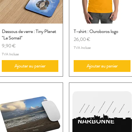
Dessous de verre : Tiny Planet
Aperçu rapide
T-shirt : Ouroboros logo
Aperçu rapide
"Le Somail"
Prix
26,00 €
Prix
9,90 €
TVA Incluse
TVA Incluse
Ajouter au panier
Ajouter au panier