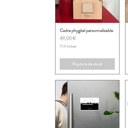
Cadre phygital personnalisable
Aperçu rapide
Prix
49,00 €
TVA Incluse
Rupture de stock