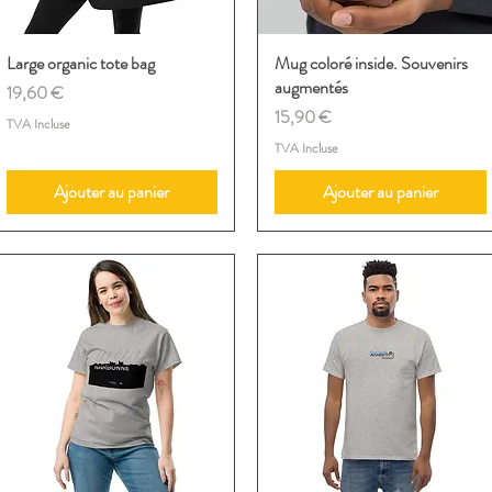
Large organic tote bag
Aperçu rapide
Mug coloré inside. Souvenirs
Aperçu rapide
augmentés
Prix
19,60 €
Prix
15,90 €
TVA Incluse
TVA Incluse
Ajouter au panier
Ajouter au panier