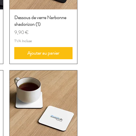
Dessous de verre Narbonne
Aperçu rapide
shadorizon (1)
Prix
9,90 €
TVA Incluse
Ajouter au panier