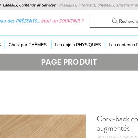
s, Cadeaux, Contenus et Services
:
classiques, interactifs, phygitaux, artisanaux e
 beau des PRÉSENTS…
était un SOUVENIR ?
Recherch
S
Choix par THÈMES
Les objets PHYSIQUES
Les contenus
PAGE PRODUIT
Cork-back co
augmentés
SKU : 65F9CD86957BA_