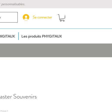
t personnalisables.
Se connecter
e
 DIGITAUX
Les produits PHYGITAUX
aster Souvenirs
15662