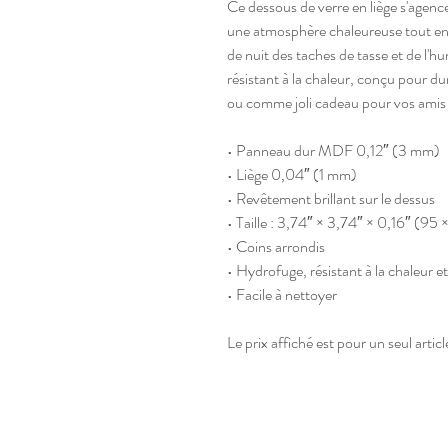
Ce dessous de verre en liège s'agence
une atmosphère chaleureuse tout en p
de nuit des taches de tasse et de l'h
résistant à la chaleur, conçu pour 
ou comme joli cadeau pour vos amis e
• Panneau dur MDF 0,12″ (3 mm)
• Liège 0,04″ (1 mm)
• Revêtement brillant sur le dessus
• Taille : 3,74″ × 3,74″ × 0,16″ (95
• Coins arrondis
• Hydrofuge, résistant à la chaleur e
• Facile à nettoyer
Le prix affiché est pour un seul articl