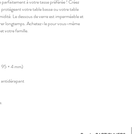
 parfaitement à votre tasse préférée ! Créez 
rotégeant votre table basse ou votre table 
umidité. Le dessous de verre est imperméable et 
durer longtemps. Achetez-le pour vous-même 
t votre famille.
 × 95 × 4 mm)
t antidérapant
e.