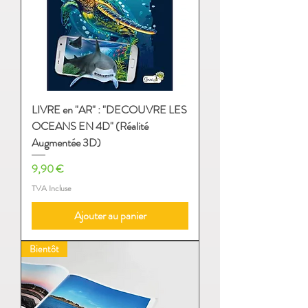
LIVRE en "AR" : "DECOUVRE LES
OCEANS EN 4D" (Réalité
Augmentée 3D)
Prix
9,90 €
TVA Incluse
Ajouter au panier
Bientôt