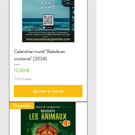
Calendrier mural "Balade en
occitanie" (2024)
Prix
12,00 €
TVA Incluse
Ajouter au panier
Disponible