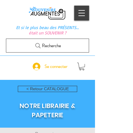
Et si le plus beau des PRÉSENTS…
était un SOUVENIR ?
Recherche
Se connecter
< Retour CATALOGUE
NOTRE LIBRAIRIE &
PAPETERIE