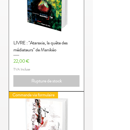
LIVRE : "Ataraxia, la quête des
médiateurs" de Manikéo
Prix
22,00 €
TVA Incluse
Rupture de stock
Commande via formulaire