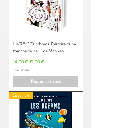
LIVRE : "Ouroboros, l'histoire d'une
tranche de vie..." de Manikeo
Prix original
Prix promotionnel
14,00 €
12,00 €
TVA Incluse
Rupture de stock
Disponible