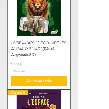
LIVRE en "AR" : "DECOUVRE LES
ANIMAUX EN 4D" (Réalité
Augmentée 3D)
Prix
9,90 €
TVA Incluse
Ajouter au panier
Disponible