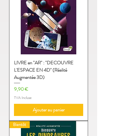
LIVRE en "AR" : "DECOUVRE
L'ESPACE EN 4D" (Réalité
Augmentée 3D)
Prix
9,90 €
TVA Incluse
Ajouter au panier
Bientôt