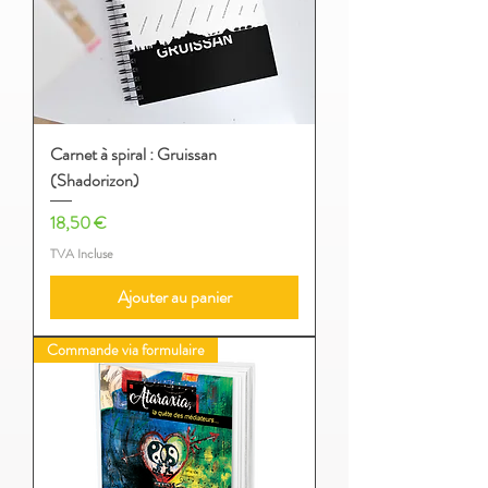
Carnet à spiral : Gruissan
(Shadorizon)
Prix
18,50 €
TVA Incluse
Ajouter au panier
Commande via formulaire