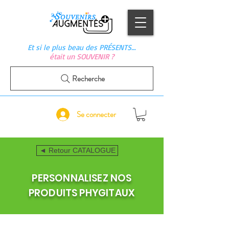
Et si le plus beau des PRÉSENTS…
était un SOUVENIR ?
Recherche
Se connecter
◄ Retour CATALOGUE
PERSONNALISEZ NOS
PRODUITS PHYGITAUX