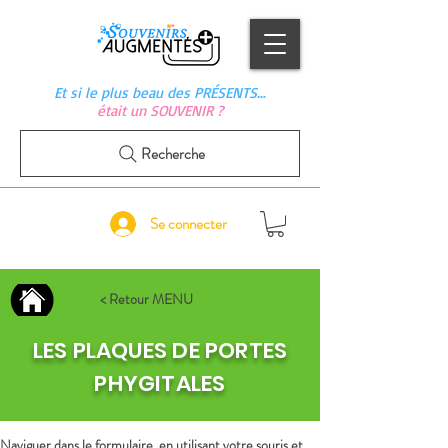
Et si le plus beau des PRÉSENTS…
était un SOUVENIR ?
Recherche
Se connecter
< Retour MENU
LES PLAQUES DE PORTES
PHYGITALES
Naviguer dans le formulaire, en utilisant votre souris et 