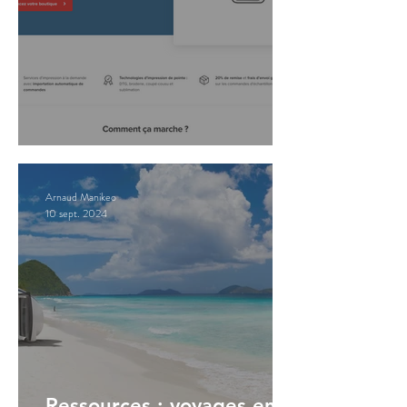
Promos : PrintFull
Arnaud Manikeo
10 sept. 2024
Ressources : voyages en