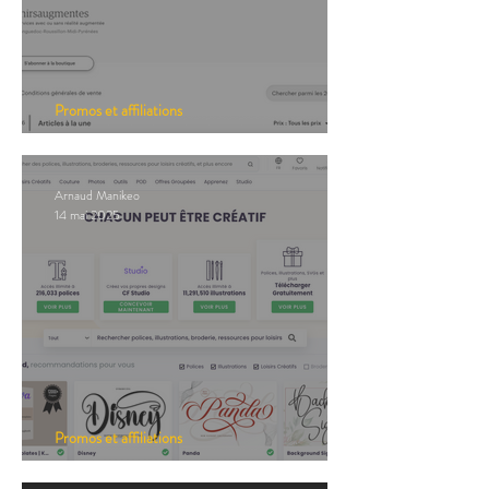
Promos et affiliations
Promos : Etsy Shop
Arnaud Manikeo
14 mai 2025
Promos et affiliations
Promos : Creative Fabrica