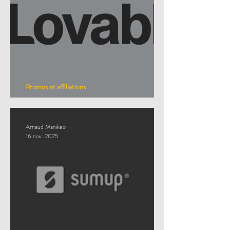
Promos et affiliations
Promos : LOVABLE
Arnaud Manikeo
16 nov. 2025