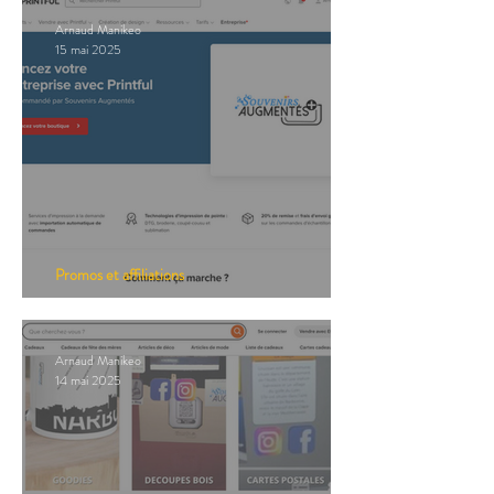
Arnaud Manikeo
15 mai 2025
Promos et affiliations
Promos : PrintFull
Arnaud Manikeo
14 mai 2025