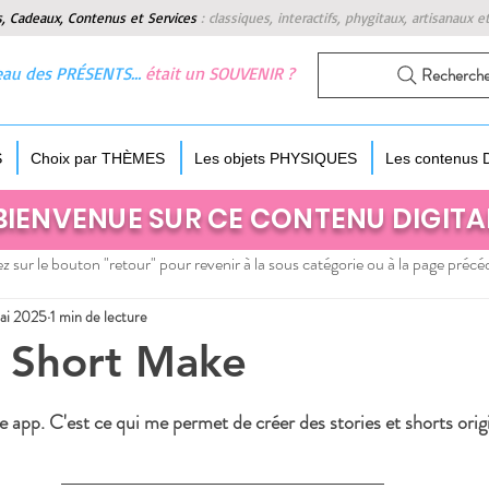
s, Cadeaux, Contenus et Services
:
classiques, interactifs, phygitaux, artisanaux e
 beau des PRÉSENTS…
était un SOUVENIR ?
Recherch
S
Choix par THÈMES
Les objets PHYSIQUES
Les contenus
BIENVENUE SUR CE CONTENU DIGITA
z sur le bouton "retour" pour revenir à la sous catégorie ou à la page précé
ai 2025
1 min de lecture
 Short Make
 5.
e app. C'est ce qui me permet de créer des stories et shorts orig