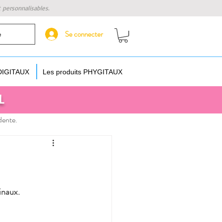
t personnalisables.
Se connecter
e
 DIGITAUX
Les produits PHYGITAUX
L
dente.
inaux. 