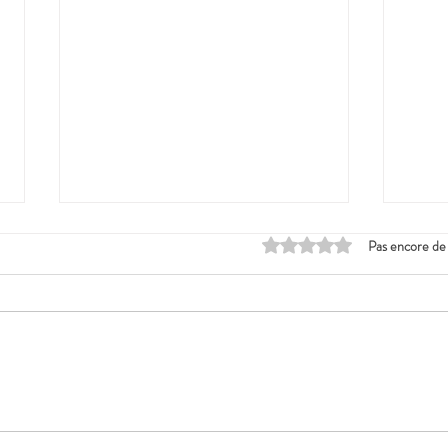
Noté 0 étoile sur 5.
Pas encore de
Easy flyer
Pho