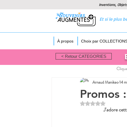
Inventions, Objet
Et si le plus
À propos
Choix par COLLECTION
< Retour CATEGORIES
Clique
Arnaud Manikeo
14 m
Promos :
Noté NaN étoiles sur
J'adore cett