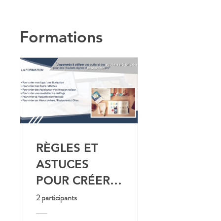
Formations
RÈGLES ET
ASTUCES
POUR CRÉER
SES VISUELS
2 participants
TOUT SEUL