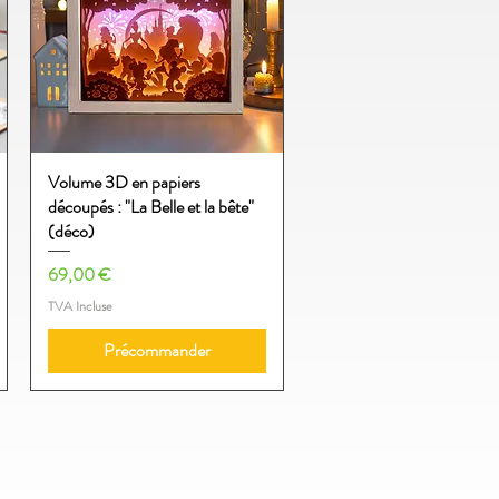
Volume 3D en papiers
Aperçu rapide
découpés : "La Belle et la bête"
(déco)
Prix
69,00 €
TVA Incluse
Précommander