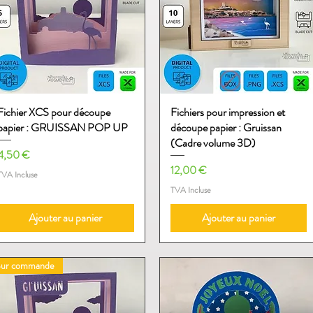
Fichier XCS pour découpe
Aperçu rapide
Fichiers pour impression et
Aperçu rapide
papier : GRUISSAN POP UP
découpe papier : Gruissan
(Cadre volume 3D)
Prix
4,50 €
Prix
12,00 €
TVA Incluse
TVA Incluse
Ajouter au panier
Ajouter au panier
Sur commande