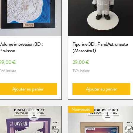
Volume impression 3D :
Aperçu rapide
Figurine 3D : PandAstronaute
Aperçu rapide
Gruissan
(Mascotte 1)
Prix
Prix
99,00 €
29,00 €
TVA Incluse
TVA Incluse
Ajouter au panier
Ajouter au panier
Nouveauté