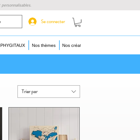
t personnalisables.
Se connecter
e
s PHYGITAUX
Nos thèmes
Nos créateurs
Augmentez vos objet
Trier par