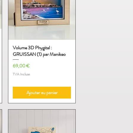
Volume 3D Phygital :
Aperçu rapide
GRUISSAN (1) par Manikeo
Prix
69,00 €
TVA Incluse
Ajouter au panier