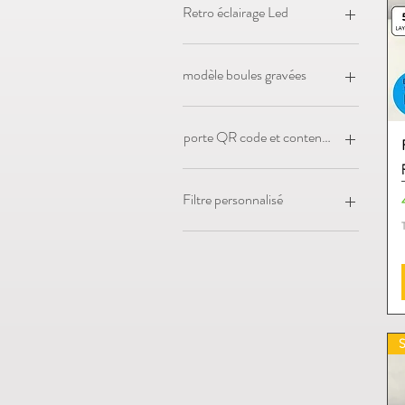
Retro éclairage Led
sur batterie
sur secteur
modèle boules gravées
modèle 1
modèle 2
porte QR code et contenus liés
modèle 3
modèle 4
Avec
Sans
Filtre personnalisé
Pop culture
Contenus
Figurines
GRUISSAN
Puzzles