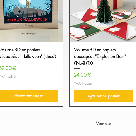
Volume 3D en papiers
Aperçu rapide
Volume 3D en papiers
Aperçu rapide
découpés : "Halloween" (déco)
découpés : "Explosion Box "
(Noël (1))
Prix
69,00 €
Prix
24,00 €
TVA Incluse
TVA Incluse
Précommander
Ajouter au panier
Voir plus