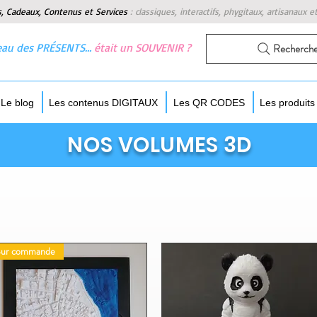
s, Cadeaux, Contenus et Services
:
classiques, interactifs, phygitaux, artisanaux e
 beau des PRÉSENTS…
était un SOUVENIR ?
Recherch
Le blog
Les contenus DIGITAUX
Les QR CODES
Les produit
NOS VOLUMES 3D
Sur commande