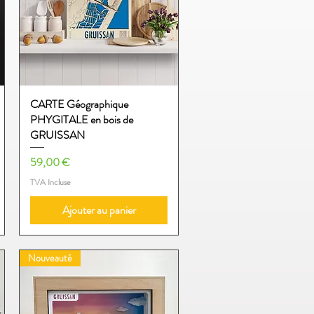
CARTE Géographique
Aperçu rapide
PHYGITALE en bois de
GRUISSAN
Prix
59,00 €
TVA Incluse
Ajouter au panier
Nouveauté