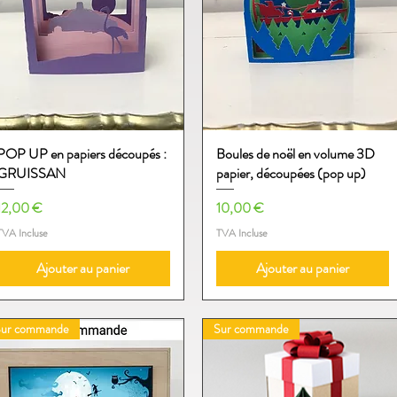
POP UP en papiers découpés :
Aperçu rapide
Boules de noël en volume 3D
Aperçu rapide
GRUISSAN
papier, découpées (pop up)
Prix
Prix
12,00 €
10,00 €
TVA Incluse
TVA Incluse
Ajouter au panier
Ajouter au panier
Sur commande
Sur commande