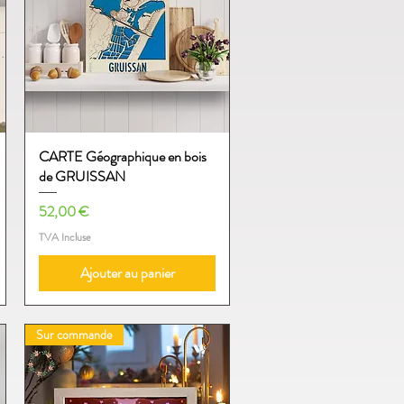
CARTE Géographique en bois
Aperçu rapide
de GRUISSAN
Prix
52,00 €
TVA Incluse
Ajouter au panier
Sur commande