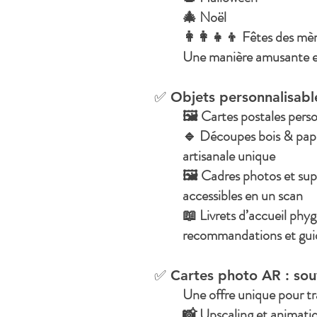
🎄 Noël
👩‍👩‍👧‍👦 Fêtes des mèr
Une manière amusante et
✅ Objets personnalisable
🖼️ Cartes postales pers
🔹 Découpes bois & papie
artisanale unique
🖼️ Cadres photos et sup
accessibles en un scan
📖 Livrets d’accueil phygi
recommandations et guide
✅ Cartes photo AR : sou
Une offre unique pour tra
📸 Upscaling et animatio