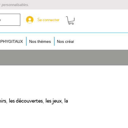
t personnalisables.
Se connecter
e
s PHYGITAUX
Nos thèmes
Nos créateurs
Augmentez vos objet
irs
,
les découvertes
,
les jeux
,
la