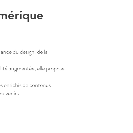
umérique
iance du design, de la
alité augmentée, elle propose
ues enrichis de contenus
souvenirs.