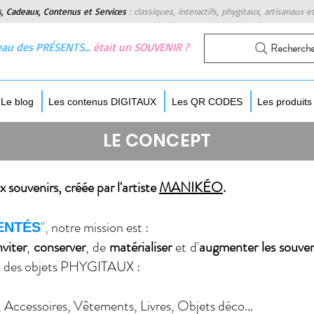
s, Cadeaux, Contenus et Services
:
classiques, interactifs, phygitaux, artisanaux e
 beau des PRÉSENTS…
était un SOUVENIR ?
Recherch
Le blog
Les contenus DIGITAUX
Les QR CODES
Les produit
LE CONCEPT
 souvenirs, créée par l'artiste
MANIKÉO
.
",
notre mission est :
ENTÉS
nviter
,
conserver
, de
matérialiser
et d'
augmenter les souven
c des objets PHYGITAUX :
, Accessoires, Vêtements, Livres, Objets déco...