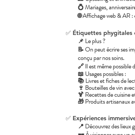
💍 Mariages, anniversair
🌐 Affichage web & AR : 
✅ Étiquettes phygitales 
📌 Le plus ?
📝 On peut écrire ses im
conçu par nos soins.
🔗 Il est même possible d
📖 Usages possibles :
📚 Livres et fiches de l
🍷 Bouteilles de vin avec
🍹 Recettes de cuisine e
🎁 Produits artisanaux av
✅ Expériences immersiv
📍 Découvrez des lieux g
🕶️ À visionner avec un