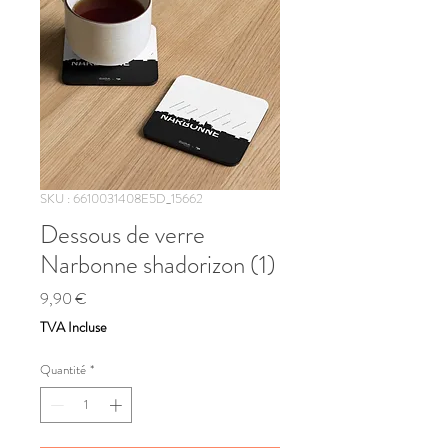
SKU : 6610031408E5D_15662
Dessous de verre
Narbonne shadorizon (1)
Prix
9,90 €
TVA Incluse
Quantité
*