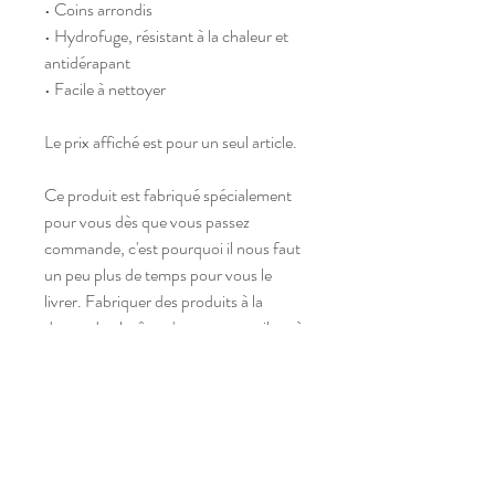
• Coins arrondis
• Hydrofuge, résistant à la chaleur et 
antidérapant
• Facile à nettoyer
Le prix affiché est pour un seul article.
Ce produit est fabriqué spécialement 
pour vous dès que vous passez 
commande, c'est pourquoi il nous faut 
un peu plus de temps pour vous le 
livrer. Fabriquer des produits à la 
demande plutôt qu'en vrac contribue à 
réduire la surproduction, alors merci !