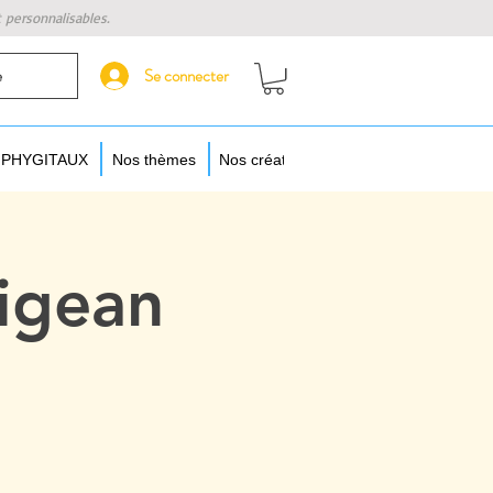
t personnalisables.
Se connecter
e
s PHYGITAUX
Nos thèmes
Nos créateurs
Augmentez vos objet
igean