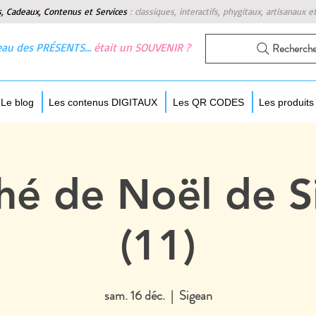
s, Cadeaux, Contenus et Services
:
classiques, interactifs, phygitaux, artisanaux e
 beau des PRÉSENTS…
était un SOUVENIR ?
Recherch
Le blog
Les contenus DIGITAUX
Les QR CODES
Les produit
hé de Noël de S
(11)
sam. 16 déc.
  |  
Sigean