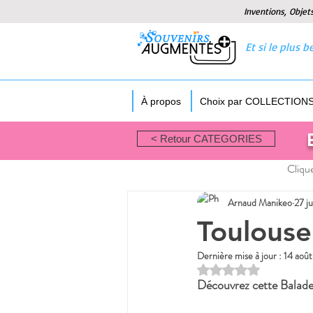
Inventions, Objet
Et si le plus
À propos
Choix par COLLECTION
< Retour CATEGORIES
Clique
Arnaud Manikeo
27 ju
Toulouse
Dernière mise à jour :
14 aoû
Noté NaN étoiles sur
Découvrez cette Balade 