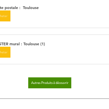
te postale :  Toulouse
heter
TER mural : Toulouse (1)
heter
Autres Produits à découvrir