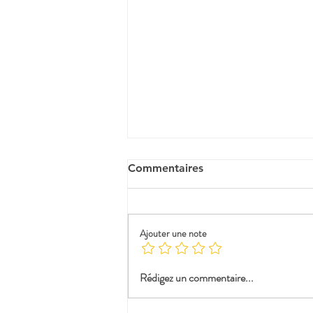
Commentaires
Le Somail (11)
Ajouter une note
Rédigez un commentaire...