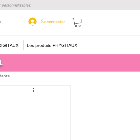
t personnalisables.
Se connecter
e
 DIGITAUX
Les produits PHYGITAUX
L
dente.