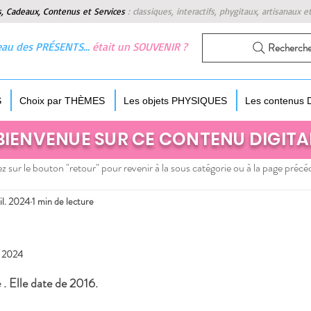
s, Cadeaux, Contenus et Services
:
classiques, interactifs, phygitaux, artisanaux e
 beau des PRÉSENTS…
était un SOUVENIR ?
Recherch
S
Choix par THÈMES
Les objets PHYSIQUES
Les contenus
BIENVENUE SUR CE CONTENU DIGITA
z sur le bouton "retour" pour revenir à la sous catégorie ou à la page précé
il. 2024
1 min de lecture
t 2024
 5.
. Elle date de 2016.