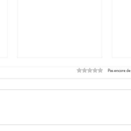
Noté 0 étoile sur 5.
Pas encore de
Béziers et les écluses de
Narb
Fonséranes (34)
plag