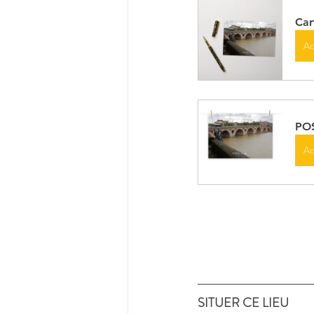
Car
Ac
POS
Ac
SITUER CE LIEU