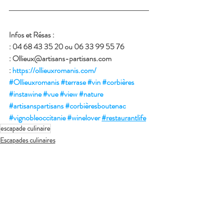
Infos et Résas :
: 04 68 43 35 20 ou 06 33 99 55 76
: Ollieux@artisans-partisans.com
: 
https://ollieuxromanis.com/
#Ollieuxromanis
#terrase
#vin
#corbières
#instawine
#vue
#view
#nature
#artisanspartisans
#corbièresboutenac
#vignobleoccitanie
#winelover
#restaurantlife
escapade culinaire
Escapades culinaires
Vignes
Domaine