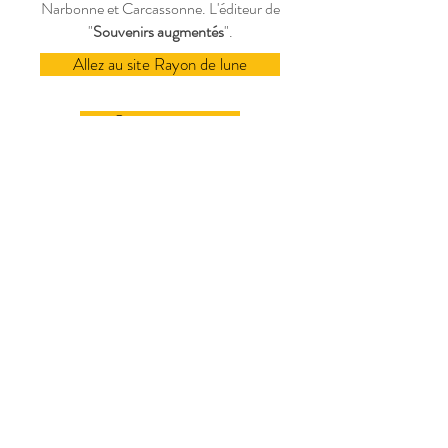
Narbonne et Carcassonne. L'éditeur de
"
Souvenirs augmentés
".
Allez au site Rayon de lune
Contactez-nous
Atelier situé dans un village,
entre Narbonne et Carcassonne,
dans l'Aude (11), Occitanie,
FRANCE