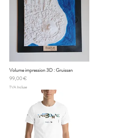
Volume impression 3D : Gruissan
Prix
99,00 €
TVA Incluse