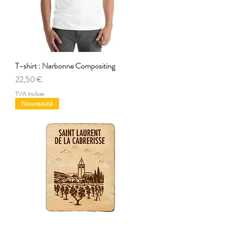
T-shirt : Narbonne Compositing
Prix
22,50 €
TVA Incluse
Nouveauté