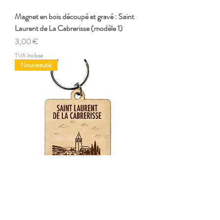
Magnet en bois découpé et gravé : Saint
Laurent de La Cabrerisse (modèle 1)
Prix
3,00 €
TVA Incluse
Nouveauté
Porte-clefs en bois découpé et gravé :
Saint Laurent de La Cabrerisse (modèle 1)