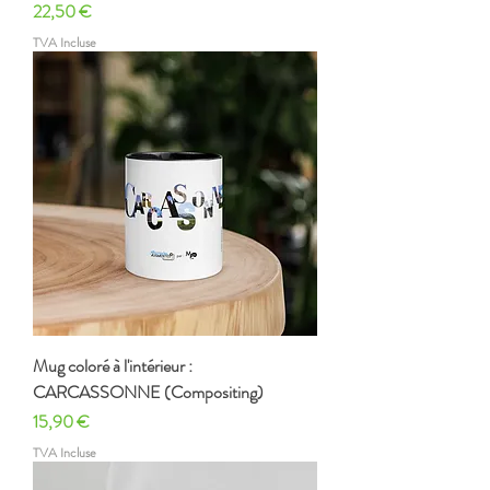
Prix
22,50 €
TVA Incluse
Mug coloré à l'intérieur :
CARCASSONNE (Compositing)
Prix
15,90 €
TVA Incluse