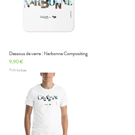
Dessous de verre : Narbonne Compositing
Prix
9,90 €
TVA Incluse