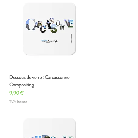
Dessous de verre : Carcassonne
Compositing
Prix
9,90 €
TVA Incluse