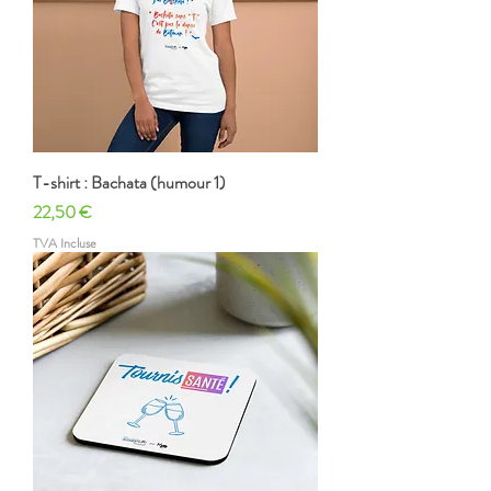
T-shirt : Bachata (humour 1)
Prix
22,50 €
TVA Incluse