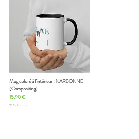
Mug coloré à l'intérieur : NARBONNE
(Compositing)
Prix
15,90 €
TVA Incluse
Voir plus