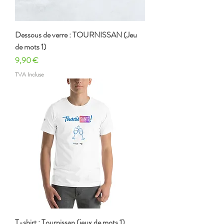
Dessous de verre : TOURNISSAN (Jeu
de mots 1)
Prix
9,90 €
TVA Incluse
T-shirt : Tournissan (jeux de mots 1)