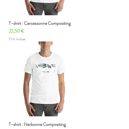
T-shirt : Carcassonne Compositing
Prix
22,50 €
TVA Incluse
T-shirt : Narbonne Compositing