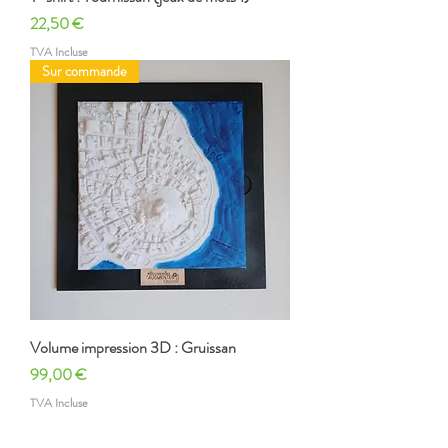
Prix
22,50 €
TVA Incluse
Sur commande
Volume impression 3D : Gruissan
Prix
99,00 €
TVA Incluse