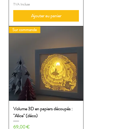
TVA Incluse
Ajouter au panier
Sur commande
Volume 3D en papiers découpés :
"Alice" (déco)
Prix
69,00 €