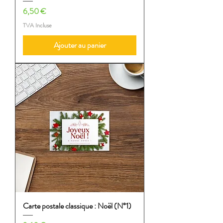
Prix
6,50 €
TVA Incluse
Ajouter au panier
Carte postale classique : Noël (N°1)