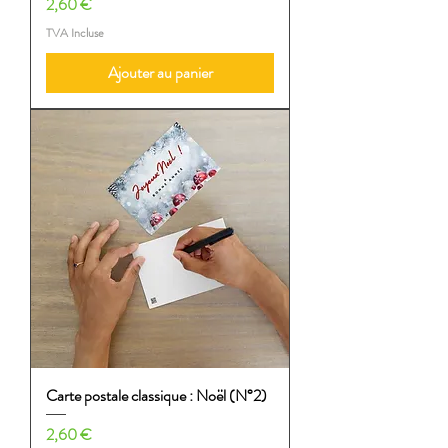
Prix
2,60 €
TVA Incluse
Ajouter au panier
Carte postale classique : Noël (N°2)
Prix
2,60 €