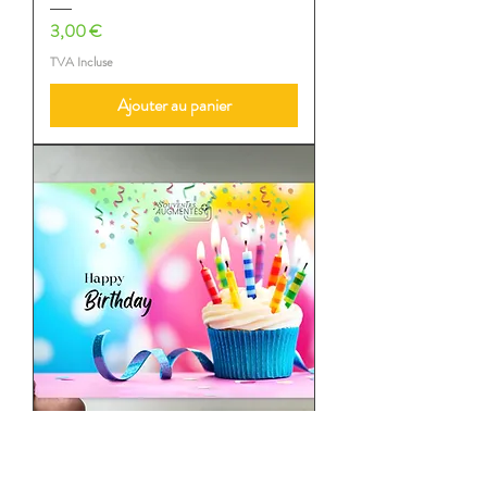
Prix
3,00 €
TVA Incluse
Ajouter au panier
Carte postale classique : Anniversaire
2