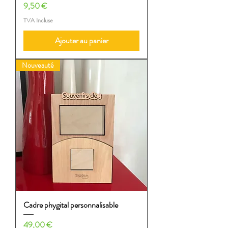
Prix
9,50 €
TVA Incluse
Ajouter au panier
Nouveauté
Cadre phygital personnalisable
Prix
49,00 €