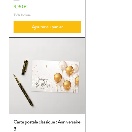
Prix
9,90 €
TVA Incluse
Ajouter au panier
Carte postale classique : Anniversaire
3