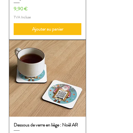
Prix
9,90 €
TVA Incluse
Ajouter au panier
Dessous de verre en liège : Noël AR