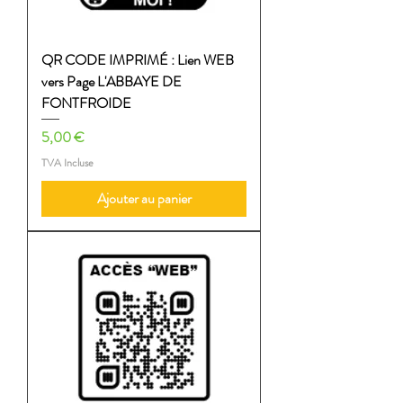
QR CODE IMPRIMÉ : Lien WEB
vers Page L'ABBAYE DE
FONTFROIDE
Prix
5,00 €
TVA Incluse
Ajouter au panier