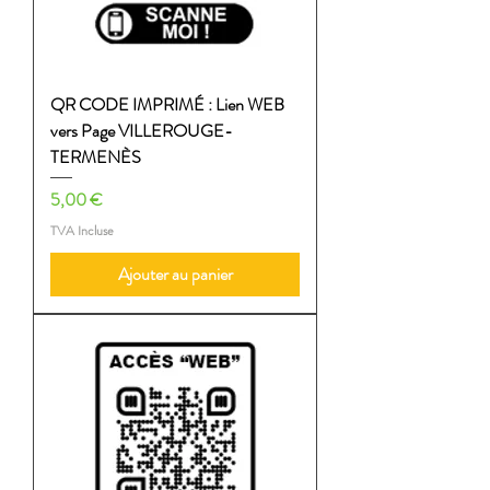
QR CODE IMPRIMÉ : Lien WEB
vers Page VILLEROUGE-
TERMENÈS
Prix
5,00 €
TVA Incluse
Ajouter au panier