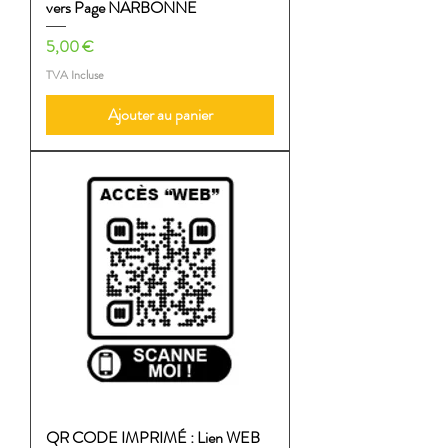
vers Page NARBONNE
Prix
5,00 €
TVA Incluse
Ajouter au panier
QR CODE IMPRIMÉ : Lien WEB