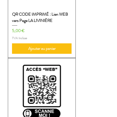
QR CODE IMPRIMÉ : Lien WEB
vers Page LA LIVINIÈRE
Prix
5,00 €
TVA Incluse
Ajouter au panier