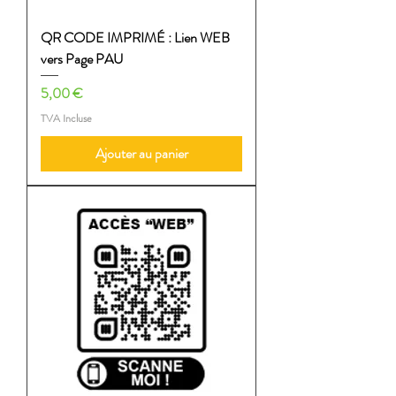
QR CODE IMPRIMÉ : Lien WEB
vers Page PAU
Prix
5,00 €
TVA Incluse
Ajouter au panier