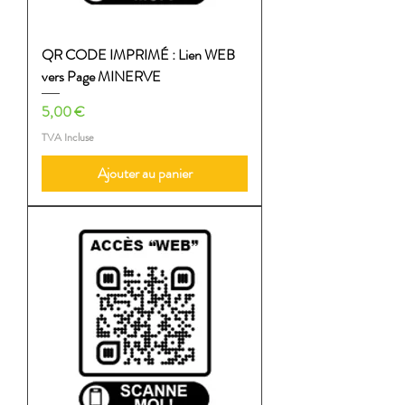
QR CODE IMPRIMÉ : Lien WEB
vers Page MINERVE
Prix
5,00 €
TVA Incluse
Ajouter au panier