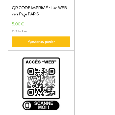
QR CODE IMPRIMÉ : Lien WEB
vers Page PARIS
Prix
5,00 €
TVA Incluse
Ajouter au panier