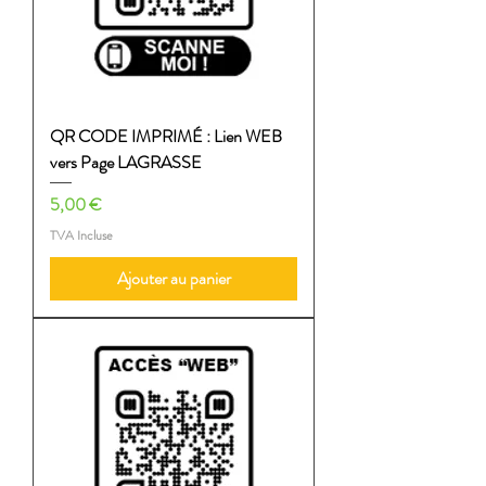
QR CODE IMPRIMÉ : Lien WEB
vers Page LAGRASSE
Prix
5,00 €
TVA Incluse
Ajouter au panier