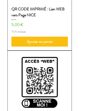
QR CODE IMPRIMÉ : Lien WEB
vers Page NICE
Prix
5,00 €
TVA Incluse
Ajouter au panier