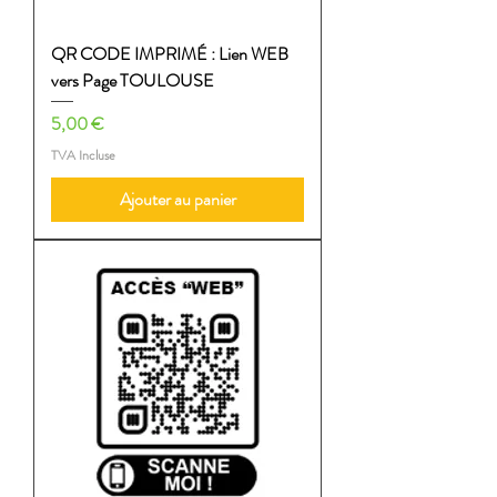
QR CODE IMPRIMÉ : Lien WEB
vers Page TOULOUSE
Prix
5,00 €
TVA Incluse
Ajouter au panier