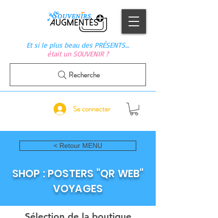
Et si le plus beau des PRÉSENTS…
était un SOUVENIR ?
Recherche
Se connecter
< Retour MENU
SHOP : POSTERS "QR WEB"
VOYAGES
Sélection de la boutique