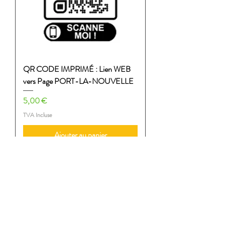
QR CODE IMPRIMÉ : Lien WEB
vers Page PORT-LA-NOUVELLE
Prix
5,00 €
TVA Incluse
Ajouter au panier