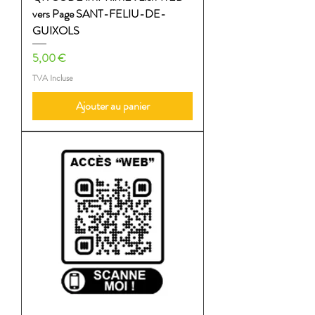
vers Page SANT-FELIU-DE-
GUIXOLS
Prix
5,00 €
TVA Incluse
Ajouter au panier