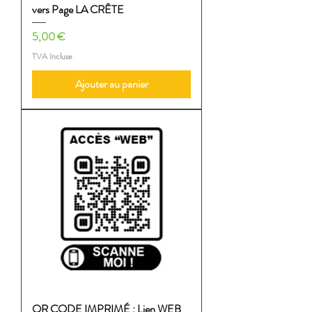
vers Page LA CRÊTE
Prix
5,00 €
TVA Incluse
Ajouter au panier
QR CODE IMPRIMÉ : Lien WEB