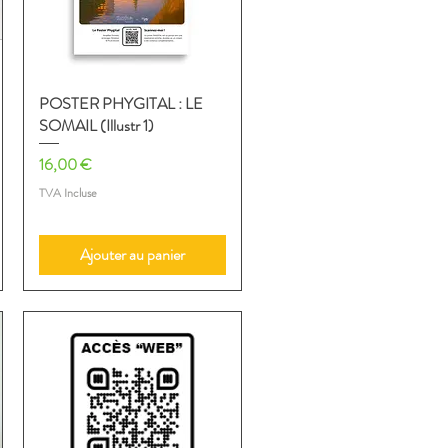
POSTER PHYGITAL : LE
Aperçu rapide
SOMAIL (Illustr 1)
Prix
16,00 €
TVA Incluse
Ajouter au panier