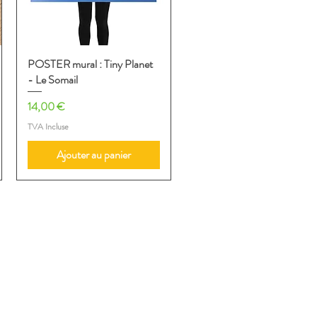
POSTER mural : Tiny Planet
Aperçu rapide
- Le Somail
Prix
14,00 €
TVA Incluse
Ajouter au panier