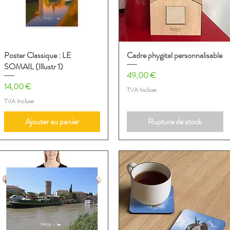
Poster Classique : LE
Aperçu rapide
Cadre phygital personnalisable
Aperçu rapide
SOMAIL (Illustr 1)
Prix
49,00 €
Prix
14,00 €
TVA Incluse
TVA Incluse
Ajouter au panier
Rupture de stock