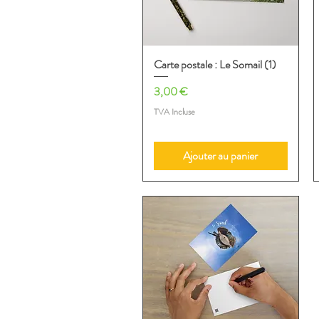
Carte postale : Le Somail (1)
Aperçu rapide
Prix
3,00 €
TVA Incluse
Ajouter au panier