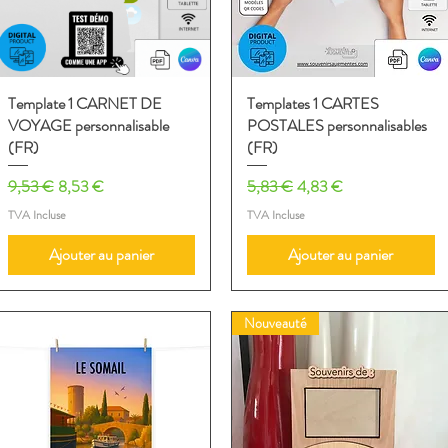
Template 1 CARNET DE
Aperçu rapide
Templates 1 CARTES
Aperçu rapide
VOYAGE personnalisable
POSTALES personnalisables
(FR)
(FR)
Prix original
Prix promotionnel
Prix original
Prix promotionnel
9,53 €
8,53 €
5,83 €
4,83 €
TVA Incluse
TVA Incluse
Ajouter au panier
Ajouter au panier
Nouveauté