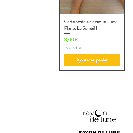
Carte postale classique : Tiny
Aperçu rapide
Planet Le Somail 1
Prix
3,00 €
TVA Incluse
Ajouter au panier
RAYON DE LUNE