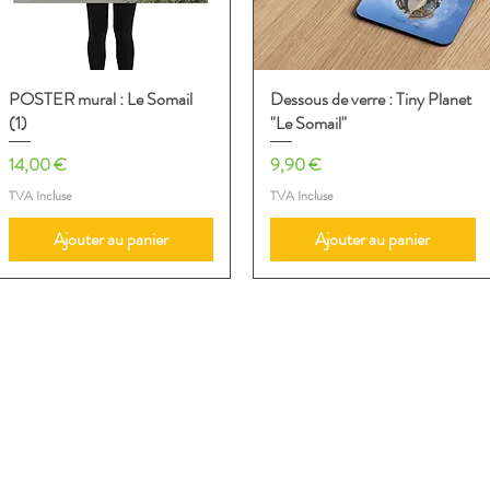
POSTER mural : Le Somail
Aperçu rapide
Dessous de verre : Tiny Planet
Aperçu rapide
(1)
"Le Somail"
Prix
Prix
14,00 €
9,90 €
TVA Incluse
TVA Incluse
Ajouter au panier
Ajouter au panier