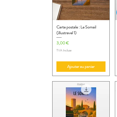
Carte postale : Le Somail
Aperçu rapide
(illustravel 1)
Prix
3,00 €
TVA Incluse
Ajouter au panier