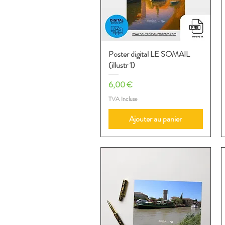
Poster digital LE SOMAIL
Aperçu rapide
(illustr 1)
Prix
6,00 €
TVA Incluse
Ajouter au panier