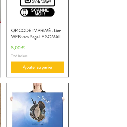
QR CODE IMPRIMÉ : Lien
Aperçu rapide
WEB vers Page LE SOMAIL
Prix
5,00 €
TVA Incluse
Ajouter au panier