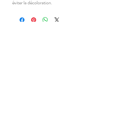
éviter la décoloration.
Atelier situé dans un village,
entre Narbonne et Carcassonne,
dans l'Aude (11), Occitanie,
FRANCE