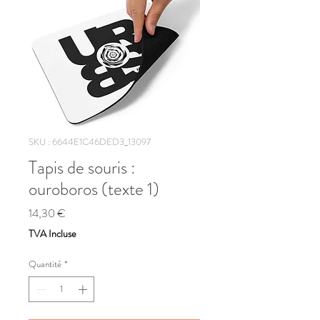
SKU : 6644E1C46DED3_13097
Tapis de souris :
ouroboros (texte 1)
Prix
14,30 €
TVA Incluse
Quantité
*