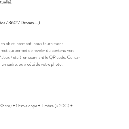
tuelle).
éos / 360°/ Drones....)
en objet interactif, nous fournissons
direct qui permet de révéler du contenu vers
 / Jeux / etc.) en scannant le QR code. Collez-
ur un cadre, ou à côté de votre photo.
X3cm) + 1 Enveloppe + Timbre (> 20G) +