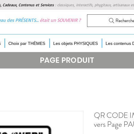
s, Cadeaux, Contenus et Services
:
classiques, interactifs, phygitaux, artisanaux e
 beau des PRÉSENTS…
était un SOUVENIR ?
Recherch
S
Choix par THÈMES
Les objets PHYSIQUES
Les contenus
PAGE PRODUIT
QR CODE IM
vers Page P