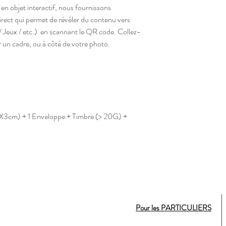
en objet interactif, nous fournissons
direct qui permet de révéler du contenu vers
 / Jeux / etc.) en scannant le QR code. Collez-
ur un cadre, ou à côté de votre photo.
X3cm) + 1 Enveloppe + Timbre (> 20G) +
Pour les PARTICULIERS