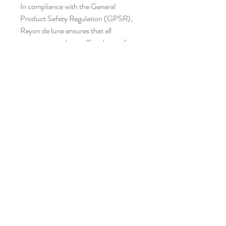
In compliance with the General 
Product Safety Regulation (GPSR), 
Rayon de lune
 ensures that all 
consumer products offered are safe 
and meet EU standards. For any 
product safety related inquiries or 
concerns, please contact us at 
site.souvenirs.augmentes@gmail.com
or write to us 
Aude, Occitanie.
Atelier situé dans un village,
entre Narbonne et Carcassonne,