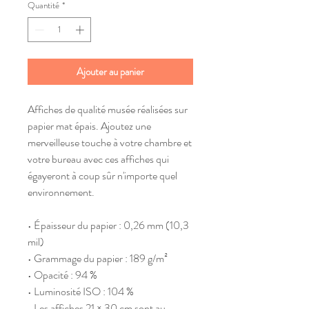
Quantité
*
Ajouter au panier
Affiches de qualité musée réalisées sur 
papier mat épais. Ajoutez une 
merveilleuse touche à votre chambre et 
votre bureau avec ces affiches qui 
égayeront à coup sûr n'importe quel 
environnement.
• Épaisseur du papier : 0,26 mm (10,3 
mil)
• Grammage du papier : 189 g/m²
• Opacité : 94 %
• Luminosité ISO : 104 %
• Les affiches 21 × 30 cm sont au 