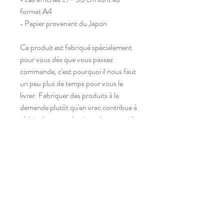
format A4
• Papier provenant du Japon
Ce produit est fabriqué spécialement 
pour vous dès que vous passez 
commande, c'est pourquoi il nous faut 
un peu plus de temps pour vous le 
livrer. Fabriquer des produits à la 
demande plutôt qu'en vrac contribue à 
réduire la surproduction, alors merci !
Atelier situé dans un village,