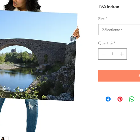
TVA Incluse
Size
*
Sélectionner
Quantité
*