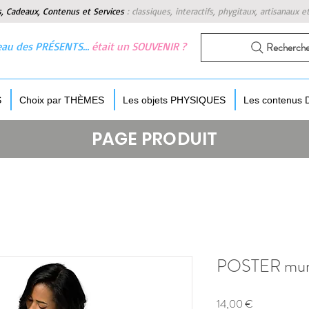
s, Cadeaux, Contenus et Services
:
classiques, interactifs, phygitaux, artisanaux e
 beau des PRÉSENTS…
était un SOUVENIR ?
Recherch
S
Choix par THÈMES
Les objets PHYSIQUES
Les contenus
PAGE PRODUIT
POSTER mural
Prix
14,00 €