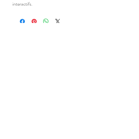
interactifs.
Atelier situé dans un village,
entre Narbonne et Carcassonne,
dans l'Aude (11), Occitanie,
FRANCE