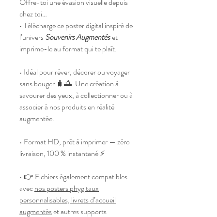
Offre-toi une évasion visuelle depuis
chez toi…
• Télécharge ce poster digital inspiré de
l’univers
Souvenirs Augmentés
et
imprime-le au format qui te plaît.
• Idéal pour rêver, décorer ou voyager
sans bouger 🧳🌅. Une création à
savourer des yeux, à collectionner ou à
associer à nos produits en réalité
augmentée.
• Format HD, prêt à imprimer — zéro
livraison, 100 % instantané ⚡
• 👉 Fichiers également compatibles
avec
nos posters phygitaux
personnalisables, livrets d’accueil
augmentés
et autres supports