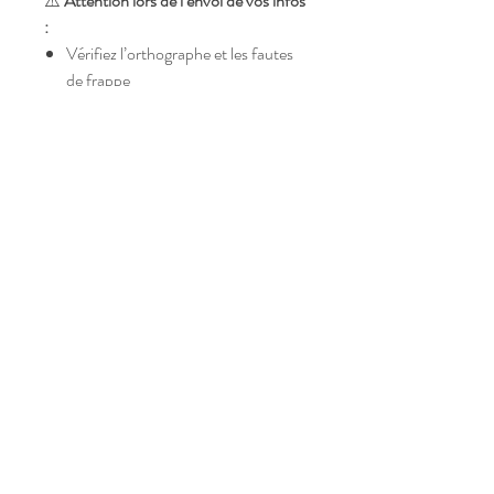
⚠️
Attention lors de l’envoi de vos infos
:
Vérifiez l’orthographe et les fautes
de frappe
Respectez le nombre de caractères
max indiqué
Respectez le format de l’e-mail
demandé
Envoyez toutes les infos dans un
seul e-mail
N’oubliez pas de préciser votre nom
et numéro de commande
📧
Envoyez vos informations par e-
mail après avoir réglé votre commande
à :
👉
souvenirs.augmentes@gmail.com
Ou bien allez sur
smartizana.app
pour