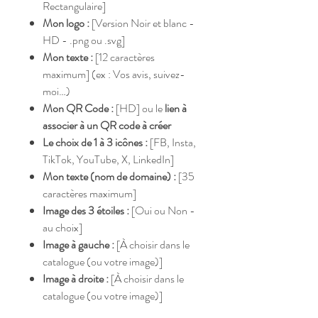
Rectangulaire]
Mon logo :
[Version Noir et blanc -
HD - .png ou .svg]
Mon texte :
[12 caractères
maximum] (ex : Vos avis, suivez-
moi…)
Mon QR Code :
[HD] ou le
lien à
associer à un QR code à créer
Le choix de 1 à 3 icônes :
[FB, Insta,
TikTok, YouTube, X, LinkedIn]
Mon texte (nom de domaine) :
[35
caractères maximum]
Image des 3 étoiles :
[Oui ou Non -
au choix]
Image à gauche :
[À choisir dans le
catalogue (ou votre image)]
Image à droite :
[À choisir dans le
catalogue (ou votre image)]