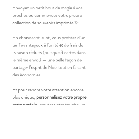
Envoyez un petit bout de magie à vos
proches ou commencez votre propre
collection de souvenirs imprimés ✨
En choisissant le lot, vous profitez d’un
tarif avantageux à l’unité
et
de frais de
livraison réduits (puisque 3 cartes dans
le même envoi) — une belle façon de
partager l’esprit de Noël tout en faisant
des économies.
Et pour rendre votre attention encore
plus unique,
personnalisez votre propre
carte postale
: ajoutez votre touche, un
mot, une photo… et transformez un
simple courrier en véritable souvenir ❤️